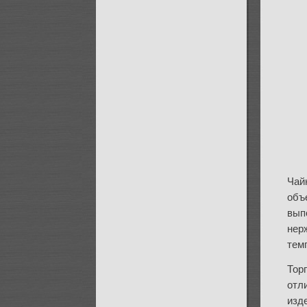
Чай
объ
вып
нер
тем
Торг
отл
изд