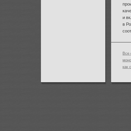
про
кач
и в
в Р
соо
Все 
моно
как 