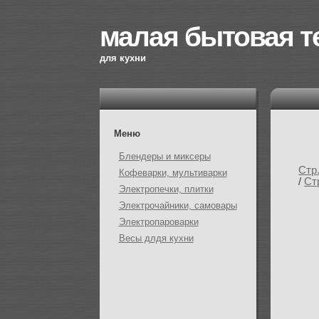
малая бытовая т
для кухни
Меню
Блендеры и миксеры
Стр
Кофеварки, мультиварки
/
Ст
Электропечки, плитки
Электрочайники, самовары
Электропароварки
Весы длдя кухни