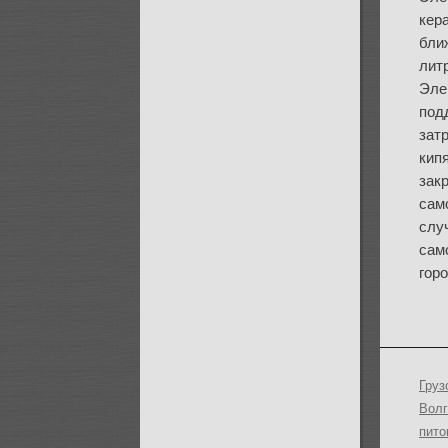
кер
бли
литр
Эле
под
зат
кип
зак
сам
слу
сам
горо
Груз
Волг
пито