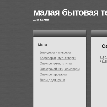
малая бытовая т
для кухни
Меню
С
Блендеры и миксеры
Стр
Кофеварки, мультиварки
/
Ст
Электропечки, плитки
Электрочайники, самовары
Электропароварки
Весы длдя кухни