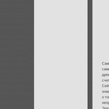
Сам
сим
дре
счи
Сей
зна
о т
неп
Эле