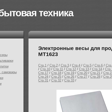
бытовая техника
Электронные весы для про
MT1623
ксеры
ьтиварки
Стр.1
/
Стр.2
/
Стр.3
/
Стр.4
/
Стр.5
/
Стр.6
/
Стр
плитки
/
Стр.10
/
Стр.11
/
Стр.12
/
Стр.13
/
Стр.14
/
Стр.
, самовары
Стр.17
/
Стр.18
/
Стр.19
/
Стр.20
/
Стр.21
/
Стр.2
Стр.24
/
Стр.25
/
Стр.26
/
Стр.27
/
Стр.28
/
Стр.2
ки
Стр.31
/
Стр.32
/
Стр.33
/
и