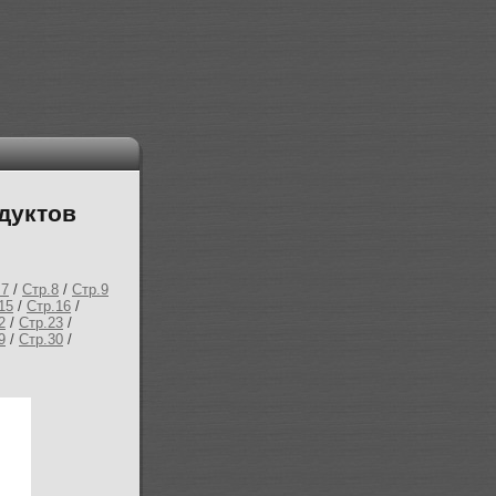
дуктов
.7
/
Стр.8
/
Стр.9
15
/
Стр.16
/
2
/
Стр.23
/
9
/
Стр.30
/