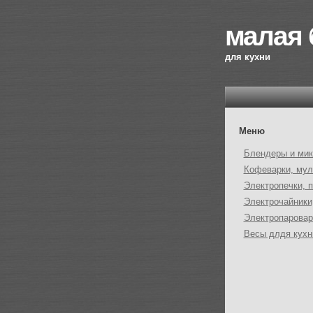
малая 
для кухни
Меню
Блендеры и ми
Кофеварки, мул
Электропечки, 
Электрочайники
Электропаровар
Весы длдя кухн