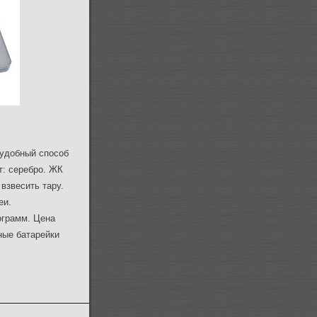
 удобный способ
т: серебро. ЖК
взвесить тару.
еи.
ограмм. Цена
ные батарейки