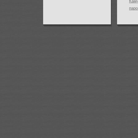
Камч
паро