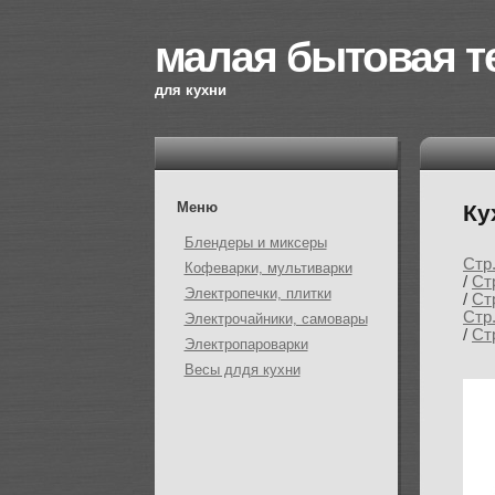
малая бытовая т
для кухни
Меню
Ку
Блендеры и миксеры
Стр
Кофеварки, мультиварки
/
Ст
Электропечки, плитки
/
Ст
Стр
Электрочайники, самовары
/
Ст
Электропароварки
Весы длдя кухни