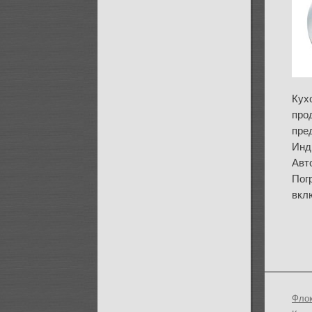
Кух
про
пре
Инд
Авто
Погр
вкл
Флок